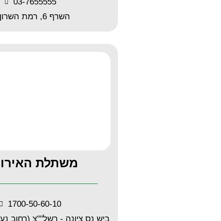
03-7655555
השרף 6, רמת השרון
משתלת האירוס
1700-50-60-10
ביש נס ציונה - רשל""צ (רחוב נע